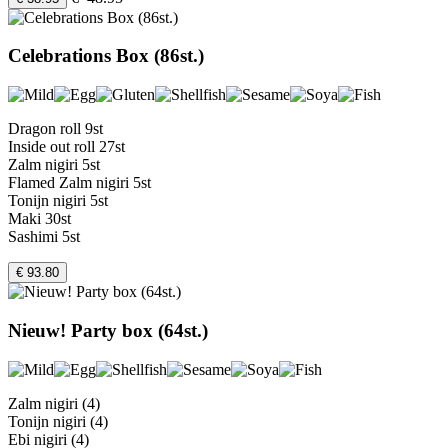
Celebrations Box (86st.)
Dragon roll 9st
Inside out roll 27st
Zalm nigiri 5st
Flamed Zalm nigiri 5st
Tonijn nigiri 5st
Maki 30st
Sashimi 5st
€ 93.80
Nieuw! Party box (64st.)
Zalm nigiri (4)
Tonijn nigiri (4)
Ebi nigiri (4)