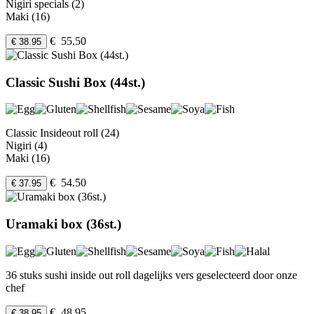
Nigiri specials (2)
Maki (16)
€ 55.50
€ 38.95
Classic Sushi Box (44st.)
Classic Insideout roll (24)
Nigiri (4)
Maki (16)
€ 54.50
€ 37.95
Uramaki box (36st.)
36 stuks sushi inside out roll dagelijks vers geselecteerd door onze
chef
€ 48.95
€ 38.95