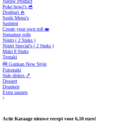
Nieuw Product
Poke bowl’s 🥣
Donburi 🍚
Sushi Menu's
Sashimi
Create your own roll 🍣
Signature rolls
Nigiri ( 2 Stuks )
Nigiri Special's ( 2 Stuks )
Maki 8 Stuks
Temaki
🆕 Gunkan New Style
Futomaki
Side dishes 🍤
Dessert
Dranken
Extra sauzen
Actie Karaage nieuwe recept voor 6,10 euro!