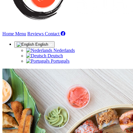
(current)
Home
Menu
Reviews
Contact
English
Nederlands
Deutsch
Português