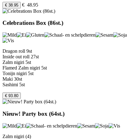
€ 48.95
€ 38.95
Celebrations Box (86st.)
Dragon roll 9st
Inside out roll 27st
Zalm nigiri 5st
Flamed Zalm nigiri 5st
Tonijn nigiri 5st
Maki 30st
Sashimi 5st
€ 93.80
Nieuw! Party box (64st.)
Zalm nigiri (4)