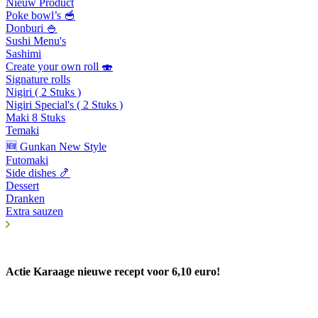
Nieuw Product
Poke bowl’s 🥣
Donburi 🍚
Sushi Menu's
Sashimi
Create your own roll 🍣
Signature rolls
Nigiri ( 2 Stuks )
Nigiri Special's ( 2 Stuks )
Maki 8 Stuks
Temaki
🆕 Gunkan New Style
Futomaki
Side dishes 🍤
Dessert
Dranken
Extra sauzen
Actie Karaage nieuwe recept voor 6,10 euro!